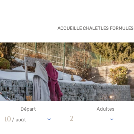
ACCUEIL
LE CHALET
LES FORMULES
Départ
Adultes
10
/ août