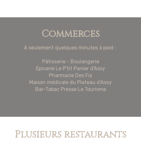
Commerces
A seulement quelques minutes à pied :
Pâtisserie - Boulangerie
Epicerie Le P'tit Panier d'Assy
Pharmacie Des Fiz
Maison médicale du Plateau d'Assy
Bar-Tabac Presse Le Tourisme
Plusieurs restaurants